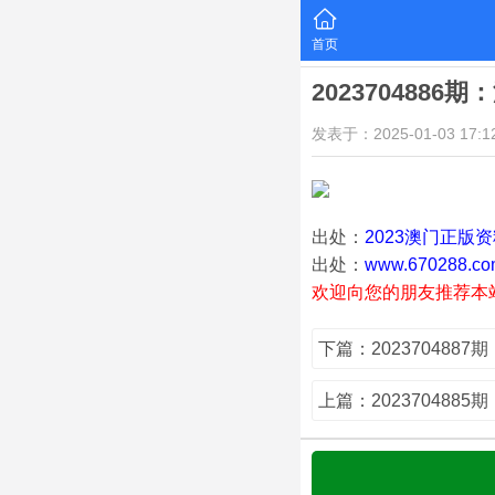
首页
2023704886
发表于：2025-01-03 17:12
出处：
2023澳门正版
出处：
www.670288.co
欢迎向您的朋友推荐本
下篇：202370488
上篇：202370488