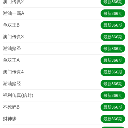
澳门传真2
最新
366
期
潮汕一霸A
最新
366
期
单双王B
最新
366
期
澳门传真3
最新
366
期
潮汕赌圣
最新
366
期
单双王A
最新
366
期
澳门传真4
最新
366
期
潮汕赌经
最新
366
期
福利传真(信封)
最新
366
期
不死码B
最新
366
期
财神缘
最新
366
期