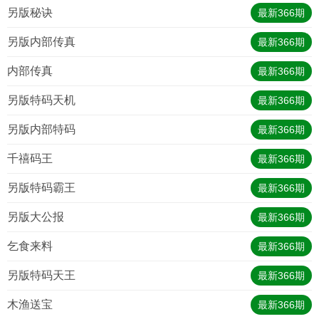
另版秘诀
最新
366
期
另版内部传真
最新
366
期
内部传真
最新
366
期
另版特码天机
最新
366
期
另版内部特码
最新
366
期
千禧码王
最新
366
期
另版特码霸王
最新
366
期
另版大公报
最新
366
期
乞食来料
最新
366
期
另版特码天王
最新
366
期
木渔送宝
最新
366
期