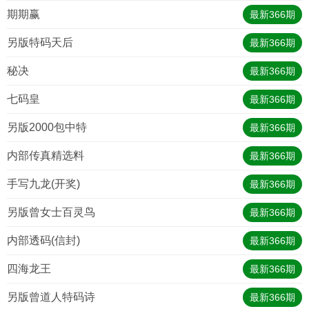
期期赢
最新
366
期
另版特码天后
最新
366
期
秘决
最新
366
期
七码皇
最新
366
期
另版2000包中特
最新
366
期
内部传真精选料
最新
366
期
手写九龙(开奖)
最新
366
期
另版曾女士百灵鸟
最新
366
期
内部透码(信封)
最新
366
期
四海龙王
最新
366
期
另版曾道人特码诗
最新
366
期